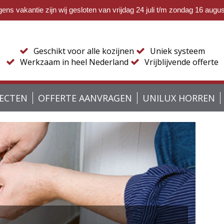
ns vakantie zijn wij gesloten van vrijdag 24 juli t/m zondag 16 augu
Geschikt voor alle kozijnen
Uniek systeem
Werkzaam in heel Nederland
Vrijblijvende offerte
JECTEN
OFFERTE AANVRAGEN
UNILUX HORREN