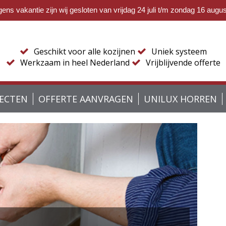
ns vakantie zijn wij gesloten van vrijdag 24 juli t/m zondag 16 augu
Geschikt voor alle kozijnen
Uniek systeem
Werkzaam in heel Nederland
Vrijblijvende offerte
JECTEN
OFFERTE AANVRAGEN
UNILUX HORREN